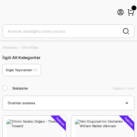
Anasayfa
Enso Kitap
İlgili Alt Kategoriler
Diğer Yayınevleri
(4)
Stoktakiler
Toplam 4 ürün
İndirim
İndirim