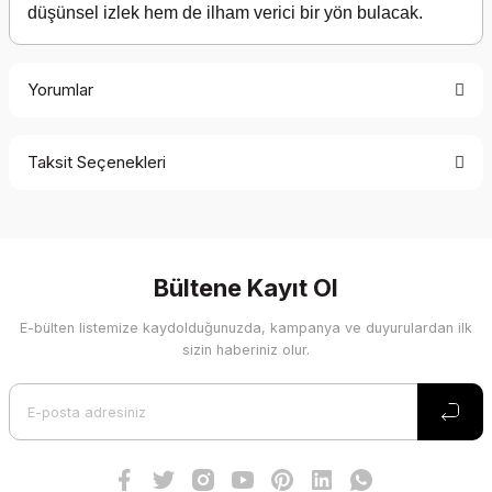
düşünsel izlek hem de ilham verici bir yön bulacak.
Yorumlar
Taksit Seçenekleri
Bu ürüne ilk yorumu siz yapın!
Yorum Yaz
Bültene Kayıt Ol
E-bülten listemize kaydolduğunuzda, kampanya ve duyurulardan ilk
sizin haberiniz olur.