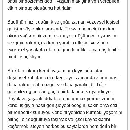
pasif bir gözlemci değil, yaşamın akışına yön verebilen
etkin bir güç olduğunu hatırlatır.
Bugünün hızlı, dağınık ve çoğu zaman yüzeysel kişisel
gelişim söylemleri arasında Troward’ın metni modern
okura sağlam bir zemin sunuyor: düşüncenin yapısını,
sezginin rolünü, iradenin yaratıcı etkisini ve zihnin
evrensel yasalarla olan bağını derinlikli ama erişilebilir
bir dille açıklıyor.
Bu kitap, okuru kendi yaşamının kıyısında tutan
düşünsel kalıpları çözerken, aynı zamanda zihnin nasıl
daha rafine, daha özgür ve daha yaratıcı bir hâle
gelebileceğine dair güçlü bir farkındalık uyandırıyor.
Büyük ve şaşaalı iddialarda bulunmak yerine, zihnin
kendi ışığıyla nasıl genişleyebileceğini sakin ama etkili
bir rehberlik sunuyor. Kendini yeniden kurmak, yaşamını
bilinçli bir doğrultuya taşımak ve içsel kaynaklarını
keşfetmek isteyen herkes bu sayfalarda hem derin bir